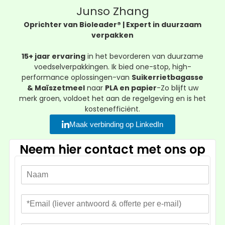
Junso Zhang
Oprichter van Bioleader® | Expert in duurzaam
verpakken
15+ jaar ervaring
in het bevorderen van duurzame
voedselverpakkingen. Ik bied one-stop, high-
performance oplossingen-van
Suikerrietbagasse
& Maïszetmeel
naar
PLA en papier
-Zo blijft uw
merk groen, voldoet het aan de regelgeving en is het
kostenefficiënt.
Maak verbinding op LinkedIn
Neem hier contact met ons op
N
a
a
E
m
-
*
m