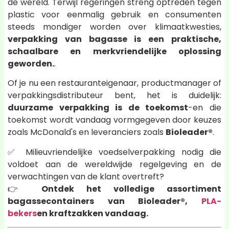
de wereld. Terwijl regeringen streng optreden tegen
plastic voor eenmalig gebruik en consumenten
steeds mondiger worden over klimaatkwesties,
verpakking van bagasse is een praktische,
schaalbare en merkvriendelijke oplossing
geworden.
.
Of je nu een restauranteigenaar, productmanager of
verpakkingsdistributeur bent, het is duidelijk:
duurzame verpakking is de toekomst
-en die
toekomst wordt vandaag vormgegeven door keuzes
zoals McDonald's en leveranciers zoals
Bioleader®
.
✅ Milieuvriendelijke voedselverpakking nodig die
voldoet aan de wereldwijde regelgeving en de
verwachtingen van de klant overtreft?
👉
Ontdek het volledige assortiment
bagassecontainers van Bioleader®,
PLA-
bekers
en kraftzakken vandaag.