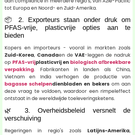
aan compliance in meerdere regio's, van Azië-Pacific
tot Europa en Noord- en Zuid-Amerika.
📦 2. Exporteurs staan onder druk om
PFAS-vrije, plasticvrije opties aan te
bieden
Kopers en importeurs - vooral in markten zoals
Zuid-Korea
,
Canada
en de
VAE
-leggen de nadruk
op
PFAS-vrij
plasticvrij en
biologisch afbreekbare
verpakking
. Fabrikanten in landen als China,
Vietnam en India verhogen de productie van
bagasse schelpen
dienbladen en bekers
om aan
deze vraag te voldoen, waardoor een rimpeleffect
ontstaat in de wereldwijde toeleveringsketens.
🌿 3. Overheidsbeleid versnelt de
verschuiving
Regeringen in regio's zoals
Latijns-Amerika
,