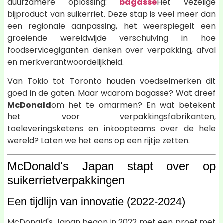
duurzamere oplossing:
bagasse
Het vezelige
bijproduct van suikerriet. Deze stap is veel meer dan
een regionale aanpassing, het weerspiegelt een
groeiende wereldwijde verschuiving in hoe
foodservicegiganten denken over verpakking, afval
en merkverantwoordelijkheid.
Van Tokio tot Toronto houden voedselmerken dit
goed in de gaten. Maar waarom bagasse? Wat dreef
McDonald
om het te omarmen? En wat betekent
het voor verpakkingsfabrikanten,
toeleveringsketens en inkoopteams over de hele
wereld? Laten we het eens op een rijtje zetten.
McDonald's Japan stapt over op
suikerrietverpakkingen
Een tijdlijn van innovatie (2022-2024)
McDonald's Japan begon in 2022 met een proef met