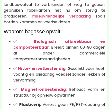
landbouwafval te verbranden of weg te gooien,
gebruiken fabrikanten het nu om stevig te
produceren,
milieuvriendelijke verpakking
zoals
borden, kommen en voedseldozen.
Waarom bagasse opvalt:
✅
Biologisch afbreekbaar en
composteerbaar
: Breekt binnen 60-90 dagen
af onder commerciële
composteeromstandigheden
✅
Hitte- en vetbestendig
: Geschikt voor heet,
vochtig en olieachtig voedsel zonder lekken of
vervorming
✅
Magnetronbestendig
: Behoudt vorm en
structuur bij opnieuw opwarmen
✅
Plasticvrij
: Vereist geen PE/PET-coating of