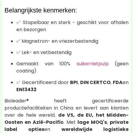
Belangrijkste kenmerken:
✅ Stapelbaar en sterk - geschikt voor afhalen
en bezorgen
✅ Magnetron- en vriezerbestendig
✅ Lek- en vetbestendig
Gemaakt van 100%
suikerrietpulp
(geen
coating)
✅ Gecertificeerd door
BPI
,
DIN CERTCO
,
FDA
en
EN13432
Bioleader® heeft gecertificeerde
productiefaciliteiten in China en levert aan klanten
over de hele wereld.
de VS, de EU, het Midden-
Oosten en Azië-Pacific
. Met
lage MOQ's
,
private
label opties
en
wereldwijde logistieke