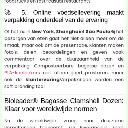
foodtrucks en fast-casual restaurants.
🚀 5. Online voedsellevering maakt
verpakking onderdeel van de ervaring
Of het nu in
New York
,
Shanghai
of
São Paulo
Bij het
bezorgen van eten gaat het niet alleen meer om de
smaak, maar ook om de presentatie. Klanten maken
foto's, delen beoordelingen en geven vaak
commentaar over de duurzaamheid van de
verpakking. Composteerbare bagasse dozen en
PLA-koelbekers
niet alleen goed presteren, maar
ook de
klantervaring
Verpakkingen worden een
soft branding tool.
Bioleader® Bagasse Clamshell Dozen:
Klaar voor wereldwijde normen
Nu de wereldwijde vraag naar duurzame
verpakkingen toeneemt, zijn leveranciers zoals