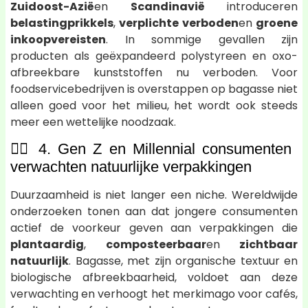
Zuidoost-Azië
en
Scandinavië
introduceren
belastingprikkels
,
verplichte verboden
en
groene
inkoopvereisten
. In sommige gevallen zijn
producten als geëxpandeerd polystyreen en oxo-
afbreekbare kunststoffen nu verboden. Voor
foodservicebedrijven is overstappen op bagasse niet
alleen goed voor het milieu, het wordt ook steeds
meer een wettelijke noodzaak.
🧍‍♀️ 4. Gen Z en Millennial consumenten
verwachten natuurlijke verpakkingen
Duurzaamheid is niet langer een niche. Wereldwijde
onderzoeken tonen aan dat jongere consumenten
actief de voorkeur geven aan verpakkingen die
plantaardig
,
composteerbaar
en
zichtbaar
natuurlijk
. Bagasse, met zijn organische textuur en
biologische afbreekbaarheid, voldoet aan deze
verwachting en verhoogt het merkimago voor cafés,