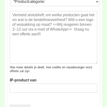
*
r
e
o
l
B
d
h
e
u
o
r
c
e
i
t
v
c
c
e
h
a
e
t
t
l
*
e
h
g
e
o
i
r
d
i
*
Hoe meer details je deelt, hoe sneller en nauwkeuriger onze
e
offerte zal zijn.
:
IP-product van
*