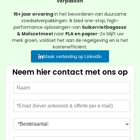
verpakken
15+ jaar ervaring
in het bevorderen van duurzame
voedselverpakkingen. Ik bied one-stop, high-
performance oplossingen-van
Suikerrietbagasse
& Maïszetmeel
naar
PLA en papier
-Zo blijft uw
merk groen, voldoet het aan de regelgeving en is het
kostenefficiënt.
Maak verbinding op LinkedIn
Neem hier contact met ons op
N
a
a
E
m
-
*
m
B
a
e
i
s
l
P
t