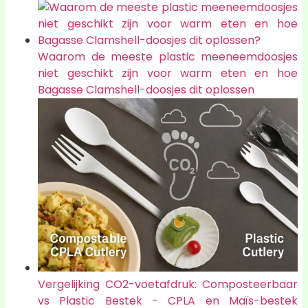
Waarom de meeste plastic meeneemdoosjes
niet geschikt zijn voor warm eten en hoe
Bagasse Clamshell-doosjes dit oplossen
Vergelijking CO2-voetafdruk: Composteerbaar
vs Plastic Bestek - CPLA en Maïs-bestek