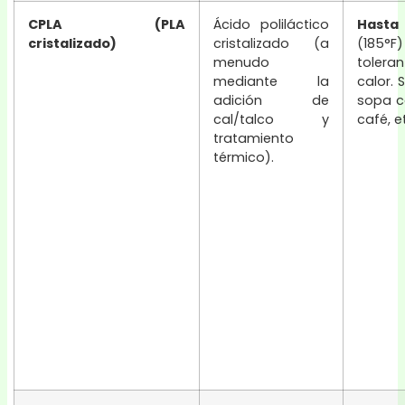
CPLA (PLA
Ácido poliláctico
Hasta
cristalizado)
cristalizado (a
(185°F)
menudo
tolera
mediante la
calor. 
adición de
sopa ca
cal/talco y
café, e
tratamiento
térmico).