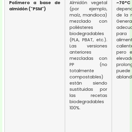
Polímero a base de
Almidón vegetal
~70°C
almidón ("PSM")
(por ejemplo,
depen
maíz, mandioca)
de la 
mezclado con
Genera
poliésteres
adecu
biodegradables
para
(PLA, PBAT, etc.).
alimen
Las versiones
calient
anteriores
pero e
mezcladas con
elevad
PP (no
prolon
totalmente
puede
compostables)
abland
están siendo
sustituidas por
las recetas
biodegradables
100%.