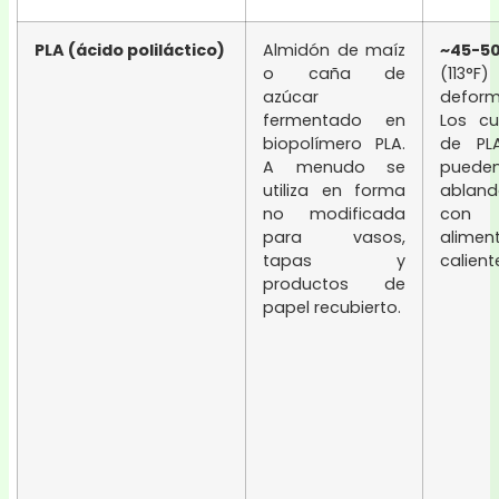
PLA (ácido poliláctico)
Almidón de maíz
~45-5
o caña de
(113°
azúcar
deform
fermentado en
Los cu
biopolímero PLA.
de PL
A menudo se
puede
utiliza en forma
abland
no modificada
con
para vasos,
alimen
tapas y
calient
productos de
papel recubierto.