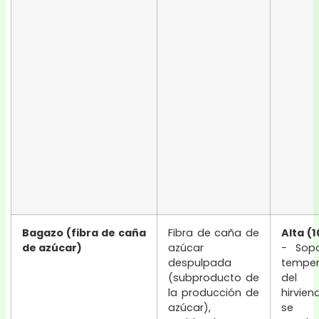
Bagazo (fibra de caña
Fibra de caña de
Alta (
de azúcar)
azúcar
- Sopo
despulpada
temper
(subproducto de
del 
la producción de
hirvie
azúcar),
se de