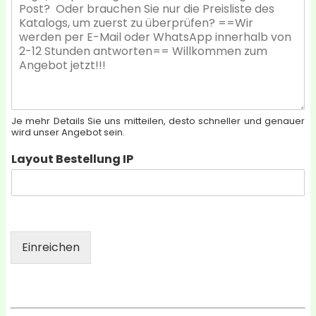
h
:
r
*
i
c
h
t
*
Je mehr Details Sie uns mitteilen, desto schneller und genauer
wird unser Angebot sein.
Layout Bestellung IP
Einreichen