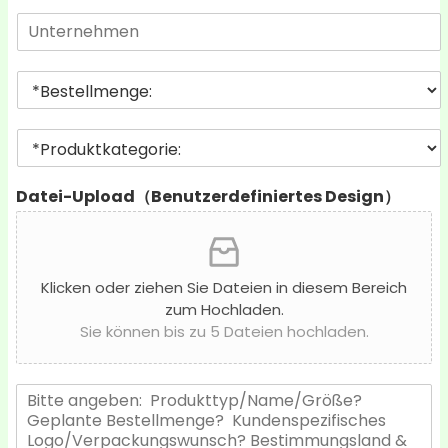
M
o
U
a
n
n
i
t
l
M
e
*
e
r
n
n
P
g
e
r
e
h
o
b
m
Datei-Upload（Benutzerdefiniertes Design）
d
e
e
u
s
n
k
t
t
e
k
l
Klicken oder ziehen Sie Dateien in diesem Bereich
a
l
zum Hochladen.
t
e
Sie können bis zu 5 Dateien hochladen.
e
n
g
*
o
N
r
a
i
c
e