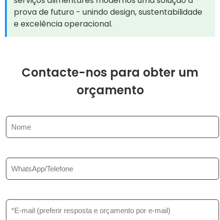
serviços alimentares modernos uma solução à
prova de futuro - unindo design, sustentabilidade
e excelência operacional.
Contacte-nos para obter um
orçamento
N
o
m
e
*
T
e
l
e
f
C
o
o