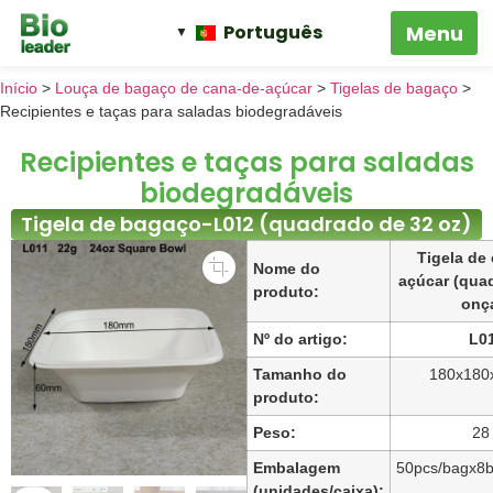
Português
Início
>
Louça de bagaço de cana-de-açúcar
>
Tigelas de bagaço
>
Recipientes e taças para saladas biodegradáveis
Recipientes e taças para saladas
biodegradáveis
Tigela de bagaço-L012 (quadrado de 32 oz)
Tigela de
Nome do
açúcar (qua
produto:
onç
Nº do artigo:
L0
Tamanho do
180x180
produto:
Peso:
28
Embalagem
50pcs/bagx8
(unidades/caixa):