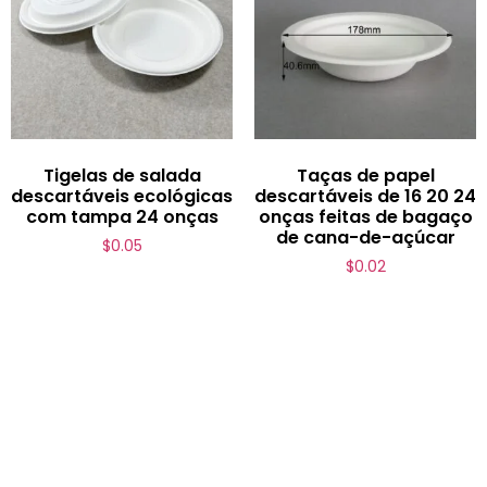
Tigelas de salada
Taças de papel
descartáveis ecológicas
descartáveis de 16 20 24
com tampa 24 onças
onças feitas de bagaço
de cana-de-açúcar
$
0.05
$
0.02
Contactar-nos
📧
Correio eletrónico :
info@bioleaderpack.com
📲 WhatsApp :
+86-15980856610
🟢 Wechat : bioleader