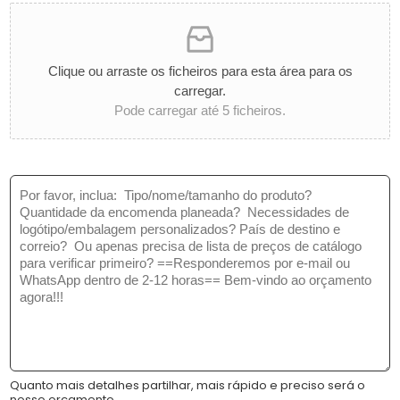
m
r
e
o
n
d
d
u
Clique ou arraste os ficheiros para esta área para os
a
t
carregar.
*
o
Pode carregar até 5 ficheiros.
s
:
*
M
e
n
s
a
g
e
m
*
Quanto mais detalhes partilhar, mais rápido e preciso será o
nosso orçamento.