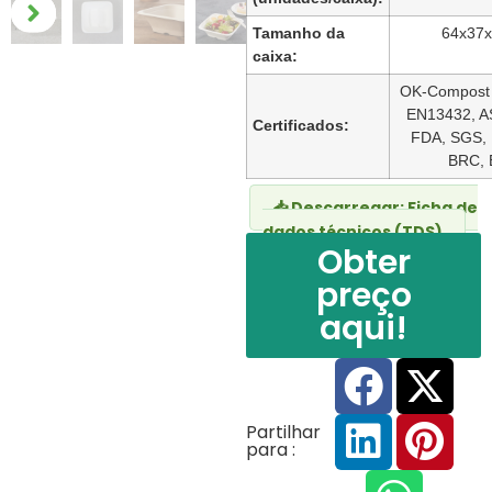
Tamanho da
64x37
caixa:
OK-Compost 
EN13432,
A
Certificados:
FDA, SGS,
BRC, 
📥 Descarregar: Ficha de
dados técnicos (TDS)
Obter
preço
aqui!
Partilhar
para :