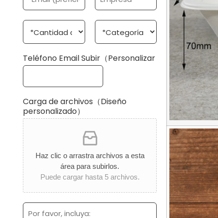
o
m
e
o
r
p
*
n
r
r
C
C
o
e
e
a
a
o
s
n
t
e
a
t
e
Teléfono Email Subir（Personalizar
l
i
g
e
d
o
c
a
r
t
d
í
r
Carga de archivos（Diseño
d
a
ó
personalizado）
e
d
n
l
e
i
p
p
c
e
r
o
d
o
Haz clic o arrastra archivos a esta
*
i
d
área para subirlos.
d
u
Puede cargar hasta 5 archivos.
o
c
*
t
o
M
s
e