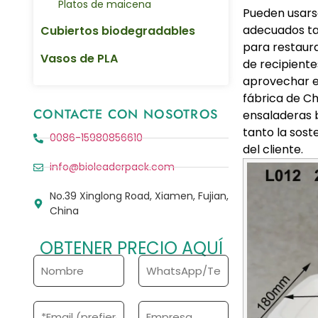
Platos de maicena
Pueden usarse
adecuados ta
Cubiertos biodegradables
para restaura
Vasos de PLA
de recipient
aprovechar e
fábrica de Ch
CONTACTE CON NOSOTROS
ensaladeras b
tanto la sost
0086-15980856610
del cliente.
info@bioleaderpack.com
No.39 Xinglong Road, Xiamen, Fujian,
China
OBTENER PRECIO AQUÍ
N
T
o
e
m
l
b
é
C
E
r
f