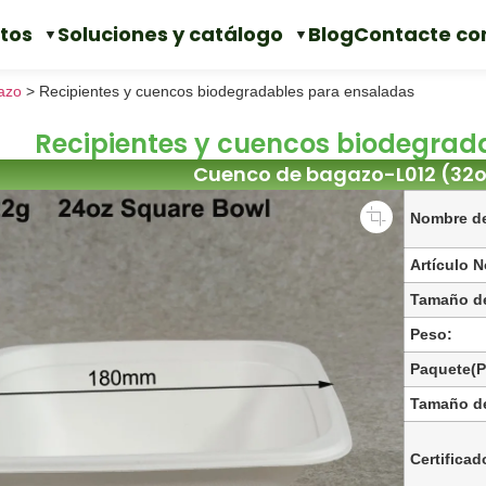
tos
Soluciones y catálogo
Blog
Contacte co
azo
>
Recipientes y cuencos biodegradables para ensaladas
Recipientes y cuencos biodegrad
Cuenco de bagazo-L012 (32
Nombre de
Artículo N
Tamaño de
Peso:
Paquete(P
Tamaño de
Certificad