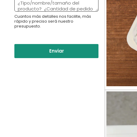
:
n
*
s
Cuantos más detalles nos facilite, más
a
rápido y preciso será nuestro
j
presupuesto.
e
*
Enviar