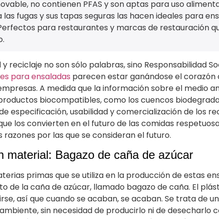
ovable, no contienen PFAS y son aptas para uso alimenta
a las fugas y sus tapas seguras las hacen ideales para en
 Perfectos para restaurantes y marcas de restauración q
o.
d y reciclaje no son sólo palabras, sino Responsabilidad So
es para ensaladas
parecen estar ganándose el corazón d
empresas. A medida que la información sobre el medio am
roductos biocompatibles, como los cuencos biodegradable
de especificación, usabilidad y comercialización de los r
 que los convierten en el futuro de las comidas respetuos
s razones por las que se consideran el futuro.
n material: Bagazo de caña de azúcar
terias primas que se utiliza en la producción de estas en
 de la caña de azúcar, llamado bagazo de caña. El plást
irse, así que cuando se acaban, se acaban. Se trata de u
ambiente, sin necesidad de producirlo ni de desecharlo com