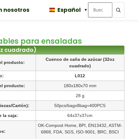
n nosotros
Español
ables para ensaladas
oz cuadrado)
Cuenco de caña de azúcar (32oz
l producto:
cuadrado)
o:
L012
l producto:
180x180x70 mm
28 g
iezas/Cartón):
50pcs/bagx8bag=400PCS
 la caja:
64x37x37cm
OK-Compost Home, BPI, EN13432,
ASTM-
os:
6868, FDA, SGS,
ISO-9001, BRC, BSCI