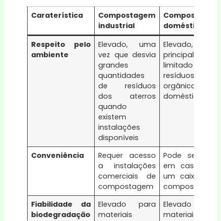
Caraterística
Compostagem
Compostagem
industrial
doméstica
Respeito pelo
Elevado, uma
Elevado, mas
ambiente
vez que desvia
principalmente
grandes
limitado aos
quantidades
resíduos
de resíduos
orgânicos
dos aterros
domésticos
quando
existem
instalações
disponíveis
Conveniência
Requer acesso
Pode ser feito
a instalações
em casa com
comerciais de
um caixote de
compostagem
compostagem
Fiabilidade da
Elevado para
Elevado para
biodegradação
materiais
materiais