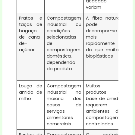
acabado
variam
Pratos e
Compostagem
A fibra natural
Os
taças de
industrial ou
pode
rev
bagaço
condições
decompor-se
a e
de cana-
selecionadas
mais
es
de-
de
rapidamente
PF
açúcar
compostagem
do que muitos
con
doméstica,
bioplásticos
dos
dependendo
af
do produto
deg
real.
Louça de
Compostagem
Muitos
Ver
amido de
industrial na
produtos à
cer
milho
maioria dos
base de amido
for
casos de
requerem
os 
serviços
ambientes de
de
alimentares
compostagem
tem
comerciais
controlados
Restos de
Compostagem
O material
Ev