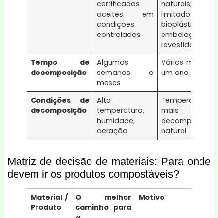
certificados
naturais;
aceites em
limitado para
condições
bioplásticos e
controladas
embalagens
revestidas
Tempo de
Algumas
Vários meses a
decomposição
semanas a
um ano
meses
Condições de
Alta
Temperatura
decomposição
temperatura,
mais baixa,
humidade,
decomposição
aeração
natural
Matriz de decisão de materiais: Para onde
devem ir os produtos compostáveis?
Material /
O melhor
Motivo
Cu
Produto
caminho para
com
a