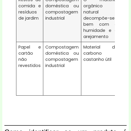
comida e
doméstica ou
orgânico
con
resíduos
compostagem
natural
co
de jardim
industrial
decompõe-se
emb
bem com a
de 
humidade e o
me
arejamento
reve
Papel e
Compostagem
Material de
Des
cartão
doméstica ou
carbono
prim
não
compostagem
castanho útil
rev
revestidos
industrial
bril
pel
plá
con
quí