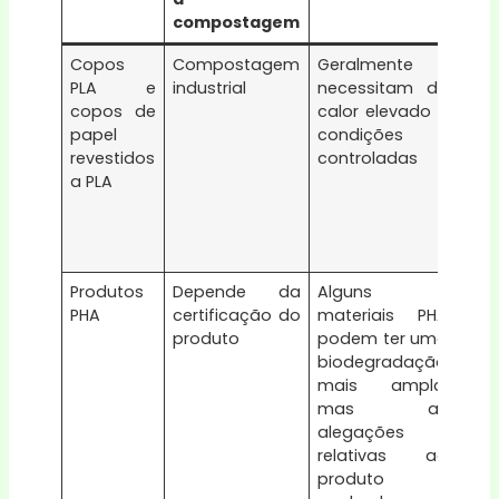
compostagem
Copos
Compostagem
Geralmente
Ver
PLA e
industrial
necessitam de
cert
copos de
calor elevado e
AST
papel
condições
EN13
revestidos
controladas
cert
a PLA
rel
ace
ins
loca
Produtos
Depende da
Alguns
Ver
PHA
certificação do
materiais PHA
cer
produto
podem ter uma
o p
biodegradação
com
mais ampla,
ant
mas as
ale
alegações
com
relativas ao
dom
produto