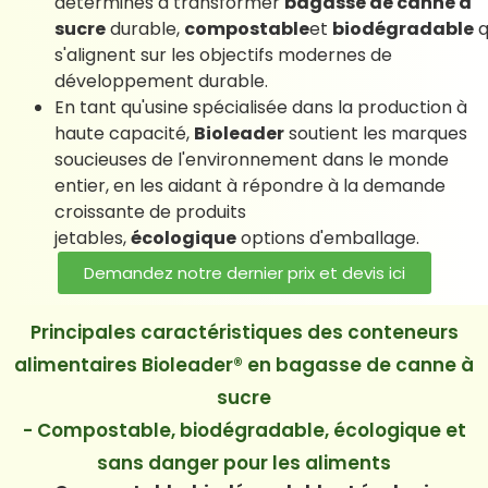
déterminés à transformer
bagasse de canne à
sucre
durable,
compostable
et
biodégradable
q
s'alignent sur les objectifs modernes de
développement durable.
En tant qu'usine spécialisée dans la production à
haute capacité,
Bioleader
soutient les marques
soucieuses de l'environnement dans le monde
entier, en les aidant à répondre à la demande
croissante de produits
jetables,
écologique
options d'emballage.
Demandez notre dernier prix et devis ici
Principales caractéristiques des conteneurs
alimentaires Bioleader® en bagasse de canne à
sucre
- Compostable, biodégradable, écologique et
sans danger pour les aliments