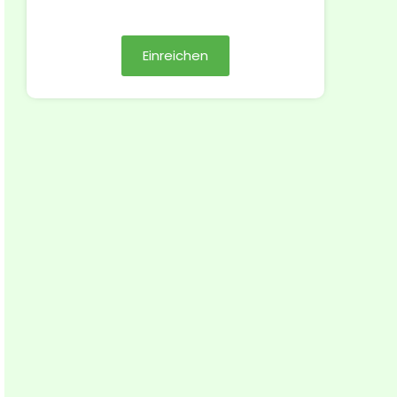
e
:
*
Einreichen