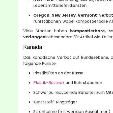
Lebensmittellieferdiensten.
Oregon, New Jersey, Vermont
: Verbo
rührstäbchen, wobei kompostierbare Alt
Viele Staaten haben
kompostierbare, r
verlangen
insbesondere für Artikel wie Telle
Kanada
Das kanadische Verbot auf Bundesebene, das 
folgende Punkte:
Plastiktüten an der Kasse
Plastik-Besteck
und Rührstäbchen
Schwer zu recycelnde Behälter zum Mi
Kunststoff-Ringträger
Strohhalme (mit wenigen Ausnahmen)