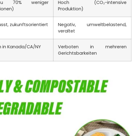
zu 70% weniger
Hoch (CO₂-intensive
ionen)
Produktion)
st, zukunftsorientiert
Negativ, umweltbelastend,
veraltet
m in Kanada/CA/NY
Verboten in mehreren
Gerichtsbarkeiten