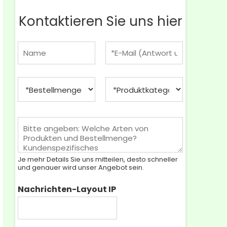
Kontaktieren Sie uns hier
N
E
a
-
m
M
e
a
M
P
*
i
e
r
l
n
o
*
g
d
N
e
u
a
b
k
c
e
t
h
s
k
Je mehr Details Sie uns mitteilen, desto schneller
r
t
a
und genauer wird unser Angebot sein.
i
e
t
c
l
e
Nachrichten-Layout IP
h
l
g
t
e
o
*
n
r
*
i