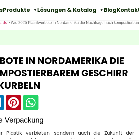
s
Produkte
Lösungen & Katalog
Blog
Kontak
dards
>
Wie 2025 Plastikverbote in Nordamerika die Nachfrage nach kompostierbar
RBOTE IN NORDAMERIKA DIE
MPOSTIERBAREM GESCHIRR
KURBELN
ie Verpackung
 Plastik verbieten, sondern auch die Zukunft der