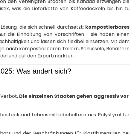
on den Vereinigten Staaten bis Kanada erzwingen die
tik, was die Lieferkette von Kaffeedeckeln bis hin zu
Lösung, die sich schnell durchsetzt:
kompostierbares
ur die Einhaltung von Vorschriften - sie haben einen
hhaltigkeit und lassen sich flexibel einsetzen. Mit dem
age nach kompostierbaren Tellern, Schüsseln, Behältern
ndel und auf den Exportmärkten.
2025: Was ändert sich?
 Verbot,
Die einzelnen Staaten gehen aggressiv vor
.
kbesteck und Lebensmittelbehältern aus Polystyrol für
bots und der Beschränkungen für Plastikutensilien bei