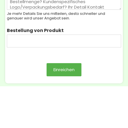
c
t
l
h
k
l
Je mehr Details Sie uns mitteilen, desto schneller und
r
a
e
genauer wird unser Angebot sein.
i
t
n
c
e
*
Bestellung von Produkt
h
g
t
o
*
r
i
e
:
*
Einreichen
Kontakt
📧
E-Mail:
info@bioleaderpack.com
📲 WhatsApp :
+86-15980856610
🟢 Wechat : bioleader