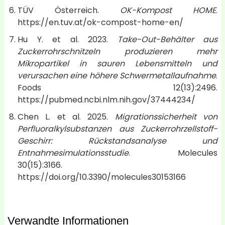
TÜV Österreich.
OK-Kompost HOME
.
https://en.tuv.at/ok-compost-home-en/
Hu Y. et al. 2023.
Take-Out-Behälter aus
Zuckerrohrschnitzeln produzieren mehr
Mikropartikel in sauren Lebensmitteln und
verursachen eine höhere Schwermetallaufnahme
.
Foods 12(13):2496.
https://pubmed.ncbi.nlm.nih.gov/37444234/
Chen L. et al. 2025.
Migrationssicherheit von
Perfluoralkylsubstanzen aus Zuckerrohrzellstoff-
Geschirr: Rückstandsanalyse und
Entnahmesimulationsstudie
. Molecules
30(15):3166.
https://doi.org/10.3390/molecules30153166
Verwandte Informationen