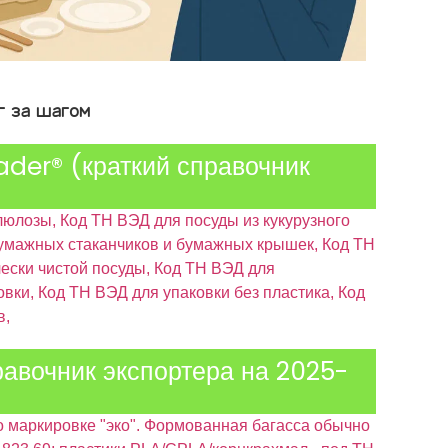
г за шагом
der® (краткий справочник
юлозы, Код ТН ВЭД для посуды из кукурузного
 бумажных стаканчиков и бумажных крышек, Код ТН
ески чистой посуды, Код ТН ВЭД для
вки, Код ТН ВЭД для упаковки без пластика, Код
в,
авочник экспортера на 2025-
о маркировке "эко". Формованная багасса обычно