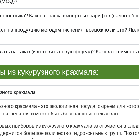
 (MOQ)?
о тростника? Какова ставка импортных тарифов (налогов/п
сен на продукцию методом тиснения, возможно ли это? Явл
елать на заказ (изготовить новую форму)? Какова стоимост
ы из кукурузного крахмала:
узного крахмала
ного крахмала - это экологичная посуда, сырьем для кото
ле нагревания и может быть безопасно использован.
вых приборов из кукурузного крахмала заключается в след
одержится большое количество гидроксильных групп. Поэт