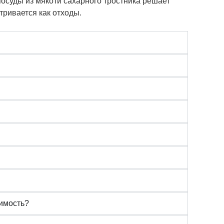
 посуды из мякоти сахарного тростника решает
тривается как отходы.
оимость?