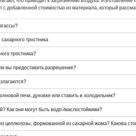
жигают, что приводит к загрязнению воздуха. Изготовление
кт с добавленной стоимостью из материала, который рассма
агассы?
сахарного тростника
ного тростника?
 ли вы предоставить разрешение?
азлагаются?
олновой печи, духовке или ставить в холодильник?
й? Как они могут быть водо-/маслостойкими?
 из целлюлозы, формованной из сахарной жома? Какова ст