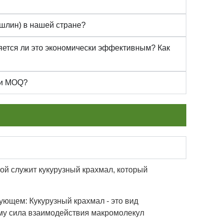
ошлин) в нашей стране?
яется ли это экономически эффективным? Как
ь и MOQ?
рой служит кукурузный крахмал, который
ующем: Кукурузный крахмал - это вид
ому сила взаимодействия макромолекул