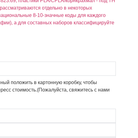
823.69; пластики PLA/CPLA/корнкрахмал - под ТН
о рассматриваются отдельно в некоторых
национальные 8-10-значные коды для каждого
афии), а для составных наборов классифицируйте
ный положить в картонную коробку, чтобы
спресс стоимость.(Пожалуйста, свяжитесь с нами