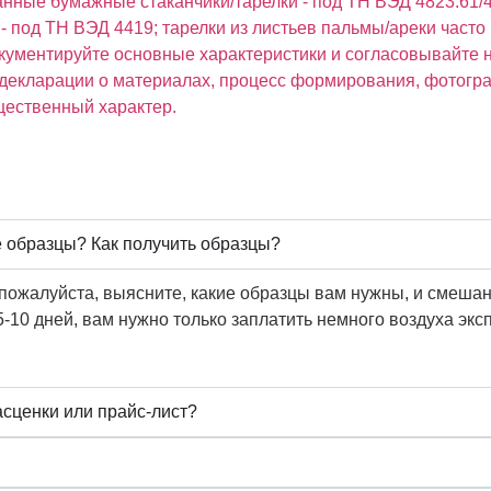
нные бумажные стаканчики/тарелки - под ТН ВЭД 4823.61/4
- под ТН ВЭД 4419; тарелки из листьев пальмы/ареки част
кументируйте основные характеристики и согласовывайте 
 (декларации о материалах, процесс формирования, фотогр
щественный характер.
 образцы? Как получить образцы?
пожалуйста, выясните, какие образцы вам нужны, и смешан
5-10 дней, вам нужно только заплатить немного воздуха эк
асценки или прайс-лист?