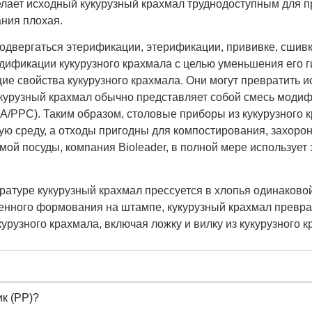
делает исходный кукурузный крахмал труднодоступным для п
ния плохая.
подвергаться этерификации, этерификации, прививке, сшивк
дификации кукурузного крахмала с целью уменьшения его 
щие свойства кукурузного крахмала. Они могут превратить 
укурузный крахмал обычно представляет собой смесь моди
/PPC). Таким образом, столовые приборы из кукурузного 
ю среду, а отходы пригодны для компостирования, захорон
ой посуды, компания Bioleader, в полной мере использует
ратуре кукурузный крахмал прессуется в хлопья одинаков
твенного формования на штампе, кукурузный крахмал превр
курузного крахмала, включая ложку и вилку из кукурузного к
к (PP)?