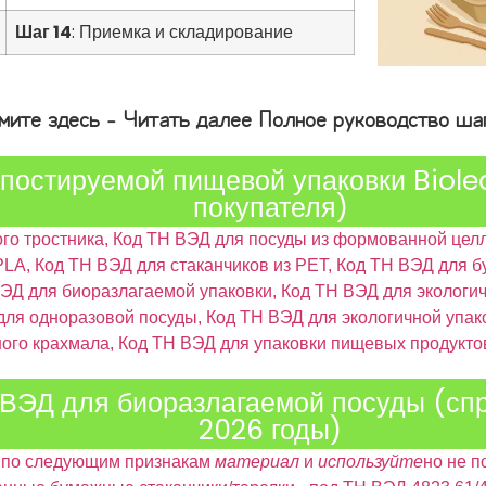
Шаг 14
: Приемка и складирование
ите здесь - Читать далее Полное руководство ша
постируемой пищевой упаковки Biolea
покупателя)
го тростника, Код ТН ВЭД для посуды из формованной целл
PLA, Код ТН ВЭД для стаканчиков из PET, Код ТН ВЭД для
ЭД для биоразлагаемой упаковки, Код ТН ВЭД для экологич
ля одноразовой посуды, Код ТН ВЭД для экологичной упако
ного крахмала, Код ТН ВЭД для упаковки пищевых продукто
ЭД для биоразлагаемой посуды (спр
2026 годы)
я по следующим признакам
материал
и
используйте
но не п