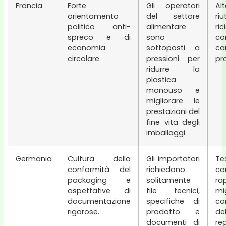
Francia
Forte
Gli operatori
Al
orientamento
del settore
riut
politico anti-
alimentare
ric
spreco e di
sono
co
economia
sottoposti a
c
circolare.
pressioni per
pro
ridurre la
plastica
monouso e
migliorare le
prestazioni del
fine vita degli
imballaggi.
Germania
Cultura della
Gli importatori
Te
conformità del
richiedono
co
packaging e
solitamente
r
aspettative di
file tecnici,
mi
documentazione
specifiche di
co
rigorose.
prodotto e
del
documenti di
re