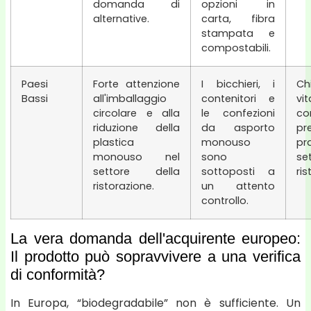
domanda di
opzioni in
alternative.
carta, fibra
stampata e
compostabili.
Paesi
Forte attenzione
I bicchieri, i
Ch
Bassi
all'imballaggio
contenitori e
vit
circolare e alla
le confezioni
co
riduzione della
da asporto
pr
plastica
monouso
p
monouso nel
sono
se
settore della
sottoposti a
ris
ristorazione.
un attento
controllo.
La vera domanda dell'acquirente europeo:
Il prodotto può sopravvivere a una verifica
di conformità?
In Europa, “biodegradabile” non è sufficiente. Un