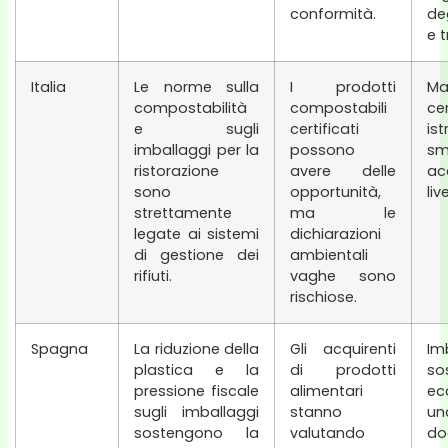
conformità.
de
e t
Italia
Le norme sulla
I prodotti
Mat
compostabilità
compostabili
ce
e sugli
certificati
is
imballaggi per la
possono
sm
ristorazione
avere delle
ac
sono
opportunità,
liv
strettamente
ma le
legate ai sistemi
dichiarazioni
di gestione dei
ambientali
rifiuti.
vaghe sono
rischiose.
Spagna
La riduzione della
Gli acquirenti
Im
plastica e la
di prodotti
so
pressione fiscale
alimentari
ec
sugli imballaggi
stanno
u
sostengono la
valutando
do