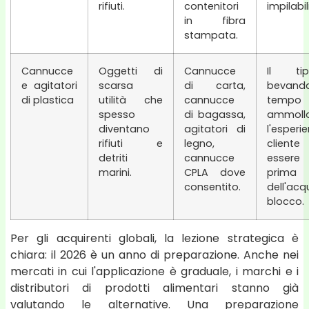
rifiuti.
contenitori
impilabil
in fibra
stampata.
Cannucce
Oggetti di
Cannucce
Il ti
e agitatori
scarsa
di carta,
bevan
di plastica
utilità che
cannucce
temp
spesso
di bagassa,
ammo
diventano
agitatori di
l'esperi
rifiuti e
legno,
cliente
detriti
cannucce
essere 
marini.
CPLA dove
prima
consentito.
dell'acq
blocco.
Per gli acquirenti globali, la lezione strategica è
chiara: il 2026 è un anno di preparazione. Anche nei
mercati in cui l'applicazione è graduale, i marchi e i
distributori di prodotti alimentari stanno già
valutando le alternative. Una preparazione