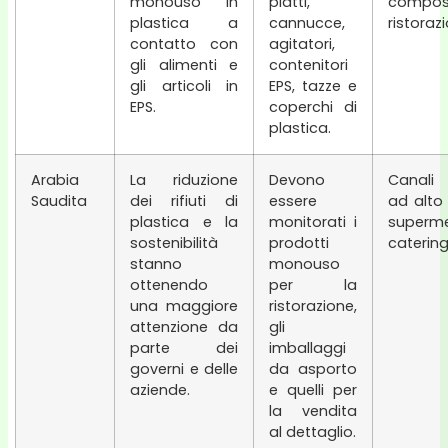
monouso in
piatti,
compost
plastica a
cannucce,
ristoraz
contatto con
agitatori,
gli alimenti e
contenitori
gli articoli in
EPS, tazze e
EPS.
coperchi di
plastica.
Arabia
La riduzione
Devono
Canali 
Saudita
dei rifiuti di
essere
ad alto
plastica e la
monitorati i
super
sostenibilità
prodotti
catering
stanno
monouso
ottenendo
per la
una maggiore
ristorazione,
attenzione da
gli
parte dei
imballaggi
governi e delle
da asporto
aziende.
e quelli per
la vendita
al dettaglio.