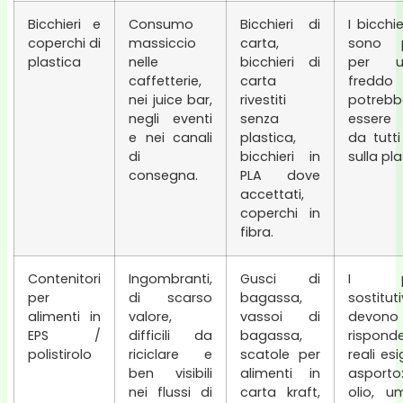
Bicchieri e
Consumo
Bicchieri di
I bicchie
coperchi di
massiccio
carta,
sono p
plastica
nelle
bicchieri di
per 
caffetterie,
carta
fred
nei juice bar,
rivestiti
potrebb
negli eventi
senza
essere
e nei canali
plastica,
da tutti 
di
bicchieri in
sulla pla
consegna.
PLA dove
accettati,
coperchi in
fibra.
Contenitori
Ingombranti,
Gusci di
I pro
per
di scarso
bagassa,
sostituti
alimenti in
valore,
vassoi di
devono
EPS /
difficili da
bagassa,
rispond
polistirolo
riciclare e
scatole per
reali es
ben visibili
alimenti in
asporto:
nei flussi di
carta kraft,
olio, u