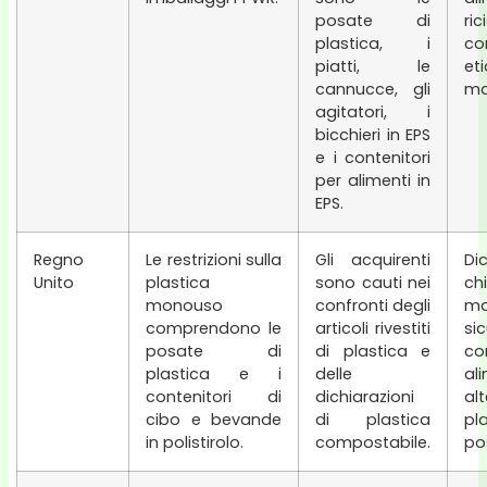
posate di
ri
plastica, i
co
piatti, le
et
cannucce, gli
mat
agitatori, i
bicchieri in EPS
e i contenitori
per alimenti in
EPS.
Regno
Le restrizioni sulla
Gli acquirenti
Dic
Unito
plastica
sono cauti nei
c
monouso
confronti degli
mat
comprendono le
articoli rivestiti
si
posate di
di plastica e
co
plastica e i
delle
a
contenitori di
dichiarazioni
al
cibo e bevande
di plastica
pl
in polistirolo.
compostabile.
pos