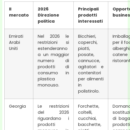
Il
2026
Principali
Oppor
mercato
Direzione
prodotti
busines
politica
interessati
Emirati
Nel 2026 le
Bicchieri,
Imball
Arabi
restrizioni si
coperchi,
per il f
Uniti
estenderanno
piatti,
alberg
a un maggior
posate,
catene 
numero di
cannucce,
ristorant
prodotti di
agitatori e
consumo in
contenitori
plastica
per alimenti
monouso.
in
polistirolo.
Georgia
Le restrizioni
Forchette,
Dom
del 2026
coltelli,
sostitu
riguardano i
cucchiai,
di baga
prodotti
bacchette,
prodotti