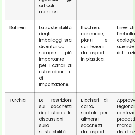
articoli
monouso.
Bahrein
La sostenibilità
Bicchieri,
Linee di
degli
cannucce,
l'imball
imballaggi sta
piatti e
ecolog
diventando
confezioni
azi
sempre più
da asporto
ristoraz
importante
in plastica.
per i canali di
ristorazione e
di
importazione.
Turchia
Le restrizioni
Bicchieri di
Approv
sui sacchetti
carta,
regional
di plastica e le
scatole per
confez
discussioni
alimenti,
prodotti
sulla
sacchetti
ma
sostenibilità
da asporto
distribu