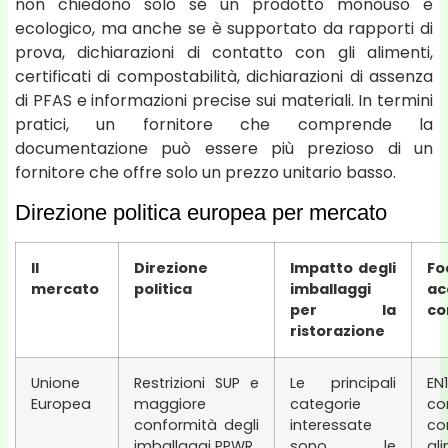
non chiedono solo se un prodotto monouso è
ecologico, ma anche se è supportato da rapporti di
prova, dichiarazioni di contatto con gli alimenti,
certificati di compostabilità, dichiarazioni di assenza
di PFAS e informazioni precise sui materiali. In termini
pratici, un fornitore che comprende la
documentazione può essere più prezioso di un
fornitore che offre solo un prezzo unitario basso.
Direzione politica europea per mercato
Il
Direzione
Impatto degli
Fo
mercato
politica
imballaggi
ac
per la
co
ristorazione
Unione
Restrizioni SUP e
Le principali
EN
Europea
maggiore
categorie
co
conformità degli
interessate
co
imballaggi PPWR.
sono le
al