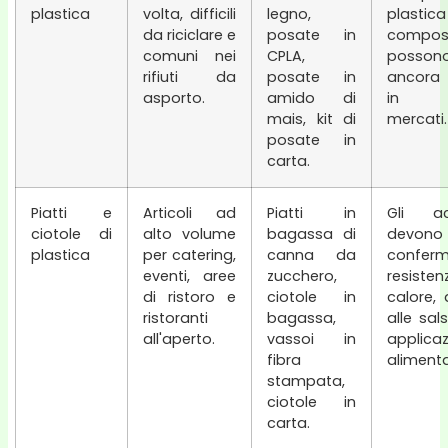
plastica
volta, difficili
legno,
plastica
da riciclare e
posate in
compost
comuni nei
CPLA,
possono
rifiuti da
posate in
ancora 
asporto.
amido di
in a
mais, kit di
mercati.
posate in
carta.
Piatti e
Articoli ad
Piatti in
Gli acq
ciotole di
alto volume
bagassa di
devono
plastica
per catering,
canna da
confer
eventi, aree
zucchero,
resist
di ristoro e
ciotole in
calore, a
ristoranti
bagassa,
alle sal
all'aperto.
vassoi in
applicaz
fibra
alimentar
stampata,
ciotole in
carta.