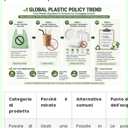
Categoria
Perché è
Alternative
Punto di
di
mirato
comuni
dell'ac
prodotto
Posate di
Usati una
Posate in
Le pos