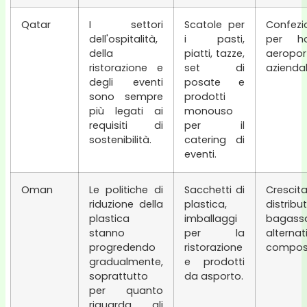
Qatar
I settori
Scatole per
Confez
dell'ospitalità,
i pasti,
per ho
della
piatti, tazze,
aeropor
ristorazione e
set di
aziendal
degli eventi
posate e
sono sempre
prodotti
più legati ai
monouso
requisiti di
per il
sostenibilità.
catering di
eventi.
Oman
Le politiche di
Sacchetti di
Crescit
riduzione della
plastica,
distribu
plastica
imballaggi
bag
stanno
per la
alternat
progredendo
ristorazione
compost
gradualmente,
e prodotti
soprattutto
da asporto.
per quanto
riguarda gli