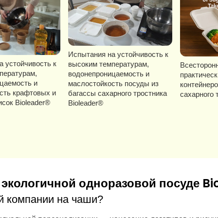
Испытания на устойчивость к
а устойчивость к
высоким температурам,
Всесторонн
пературам,
водонепроницаемость и
практическ
цаемость и
маслостойкость посуды из
контейнеро
сть крафтовых и
багассы сахарного тростника
сахарного 
сок Bioleader®
Bioleader®
экологичной одноразовой посуде Bi
й компании на чаши?