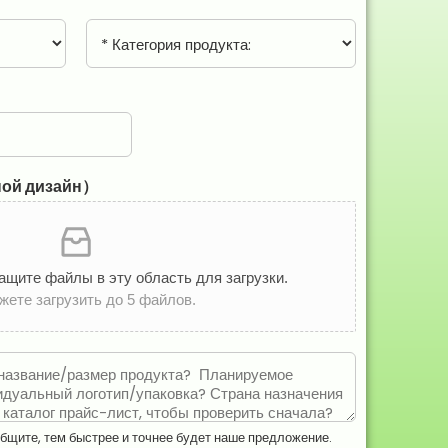
м
н
п
К
а
а
н
т
и
е
я
г
о
р
и
ной дизайн）
я
п
р
о
д
ащите файлы в эту область для загрузки.
у
жете загрузить до 5 файлов.
к
т
а
:
*
бщите, тем быстрее и точнее будет наше предложение.