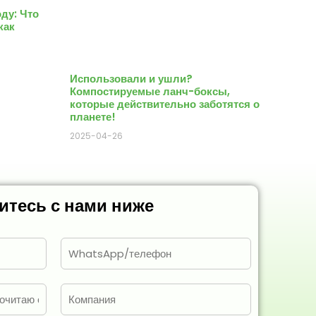
оду: Что
как
Использовали и ушли?
Компостируемые ланч-боксы,
которые действительно заботятся о
планете!
2025-04-26
итесь с нами ниже
Т
е
л
е
К
ф
о
о