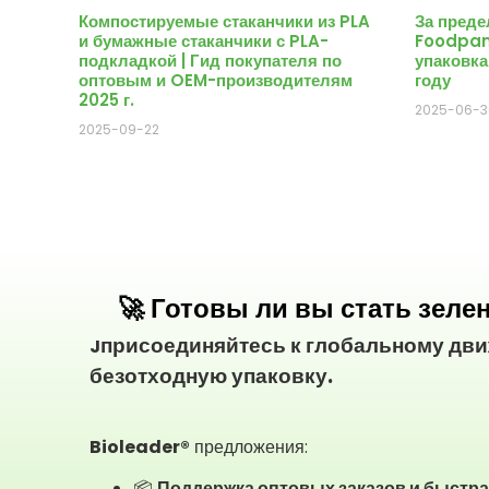
Компостируемые стаканчики из PLA
За пред
и бумажные стаканчики с PLA-
Foodpan
подкладкой | Гид покупателя по
упаковка
оптовым и OEM-производителям
году
2025 г.
2025-06-3
2025-09-22
🚀 Готовы ли вы стать зел
присоединяйтесь к глобальному дви
J
безотходную упаковку.
Bioleader®
предложения:
📦
Поддержка оптовых заказов и быстра