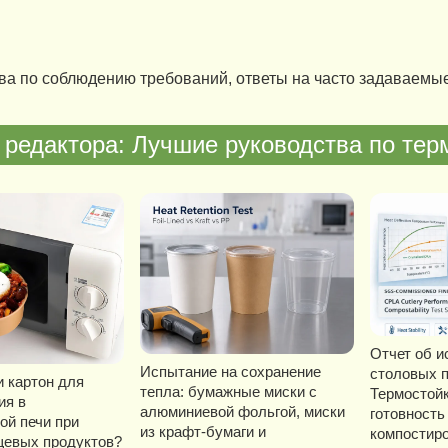
ва по соблюдению требований, ответы на часто задаваемы
редактора: Лучшие руководства по тер
Отчет об и
Испытание на сохранение
столовых 
и картон для
тепла: бумажные миски с
Термостойк
ия в
алюминиевой фольгой, миски
готовност
ой печи при
из крафт-бумаги и
компостиро
щевых продуктов?