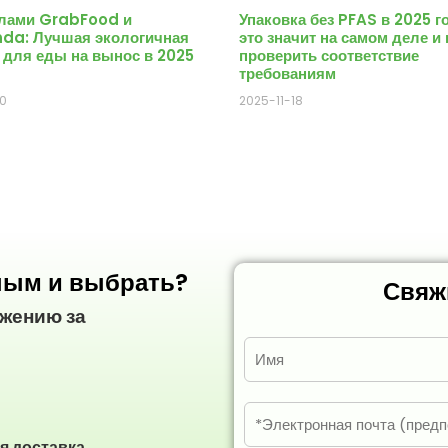
елами GrabFood и
Упаковка без PFAS в 2025 г
da: Лучшая экологичная
это значит на самом деле и 
 для еды на вынос в 2025
проверить соответствие
требованиям
0
2025-11-18
еным и выбрать?
Свяж
жению за
И
м
я
*
Э
л
я доставка