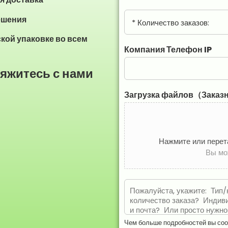
е
к
З
ешения
т
а
р
к
кой упаковке во всем
о
а
Компания Телефон IP
н
з
н
К
вяжитесь с нами
а
о
я
л
п
Загрузка файлов（Заказ
и
о
ч
ч
е
т
с
а
т
Нажмите или перет
*
в
Вы мо
о
*
С
о
о
б
Чем больше подробностей вы соо
щ