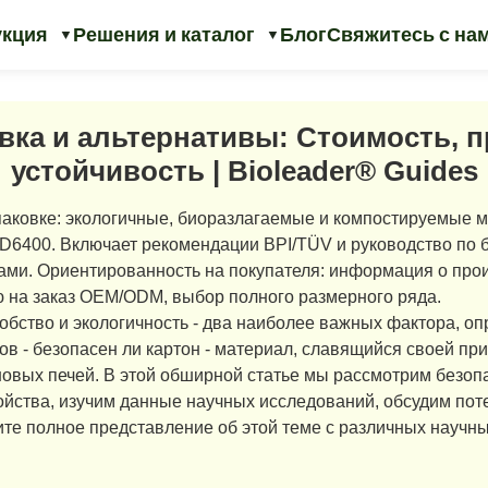
укция
Решения и каталог
Блог
Свяжитесь с на
вка и альтернативы: Стоимость, 
устойчивость | Bioleader® Guides
аковке: экологичные, биоразлагаемые и компостируемые 
 D6400. Включает рекомендации BPI/TÜV и руководство п
ами. Ориентированность на покупателя: информация о прои
ю на заказ OEM/ODM, выбор полного размерного ряда.
бство и экологичность - два наиболее важных фактора, о
ов - безопасен ли картон - материал, славящийся своей при
новых печей. В этой обширной статье мы рассмотрим безоп
ойства, изучим данные научных исследований, обсудим пот
чите полное представление об этой теме с различных науч