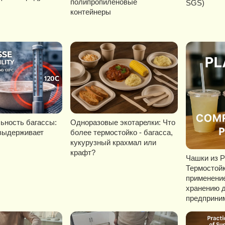
полипропиленовые
SGS)
контейнеры
ьность багассы:
Одноразовые экотарелки: Что
выдерживает
более термостойко - багасса,
кукурузный крахмал или
крафт?
Чашки из P
Термостойк
применение
хранению 
предприни