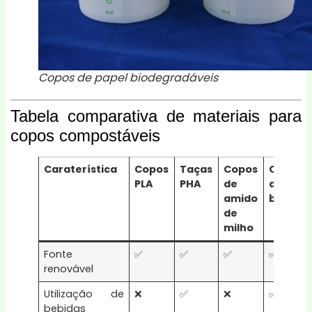
Copos de papel biodegradáveis
Tabela comparativa de materiais para
copos compostáveis
Caraterística
Copos
Taças
Copos
Copos
PLA
PHA
de
de
amido
bagaço
de
milho
Fonte
✅
✅
✅
✅
renovável
Utilização de
❌
✅
❌
✅
bebidas