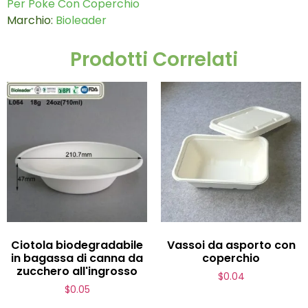
Per Poke Con Coperchio
Marchio:
Bioleader
Prodotti Correlati
Ciotola biodegradabile
Vassoi da asporto con
in bagassa di canna da
coperchio
zucchero all'ingrosso
$
0.04
$
0.05