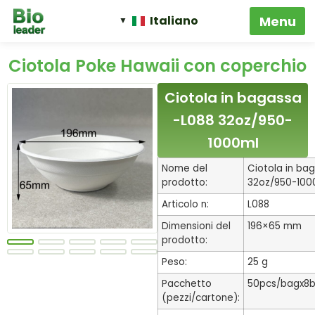
Italiano
Ciotola Poke Hawaii con coperchio
Ciotola in bagassa
-L088 32oz/950-
1000ml
Nome del
Ciotola in ba
prodotto:
32oz/950-100
Articolo n:
L088
Dimensioni del
196×65 mm
prodotto:
Peso:
25 g
Pacchetto
50pcs/bagx8
(pezzi/cartone):