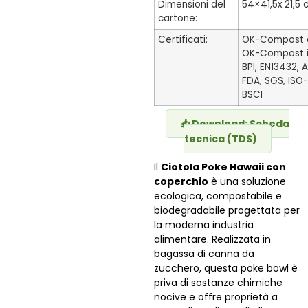
Dimensioni del
54×41,5x 21,5
cartone:
Certificati:
OK-Compost 
OK-Compost in
BPI, EN13432,
FDA, SGS, ISO-
BSCI
📥 Download: Scheda
tecnica (TDS)
Il
Ciotola Poke Hawaii con
coperchio
è una soluzione
ecologica, compostabile e
biodegradabile progettata per
la moderna industria
alimentare. Realizzata in
bagassa di canna da
zucchero, questa poke bowl è
priva di sostanze chimiche
nocive e offre proprietà a