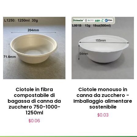
Ciotole in fibra
Ciotole monouso in
compostabile di
canna da zucchero -
bagassa di canna da
Imballaggio alimentare
zucchero 750-1000-
sostenibile
1250ml
$
0.03
$
0.06