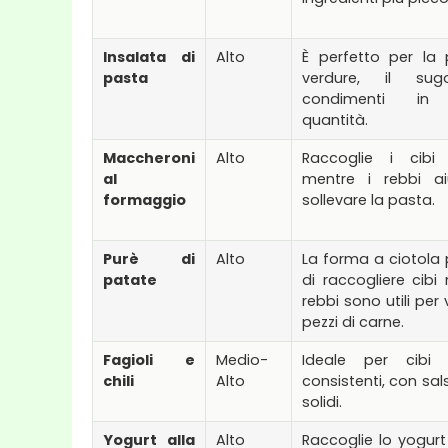
Insalata di
Alto
È perfetto per la 
pasta
verdure, il s
condimenti in 
quantità.
Maccheroni
Alto
Raccoglie i cibi 
al
mentre i rebbi a
formaggio
sollevare la pasta.
Purè di
Alto
La forma a ciotola
patate
di raccogliere cibi 
rebbi sono utili per
pezzi di carne.
Fagioli e
Medio-
Ideale per cibi
chili
Alto
consistenti, con sal
solidi.
Yogurt alla
Alto
Raccoglie lo yogurt