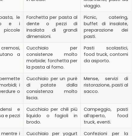
viaggio.
pasta, le
Forchetta per pasta al
Picnic, catering,
ugo e i
dente o pezzi di
buffet di insalate,
piccole
insalata di grandi
preparazione dei
dimensioni.
pasti.
cremosi,
Cucchiaio per
Pasti scolastici,
iutano a
consistenze molto
food truck, contorni
morbide; forchetta per
da asporto.
la pasta al forno.
 permette
Cucchiaio per un purè
Mense, servizi di
morbidi; i
di patate dalla
ristorazione, pasti al
 verdure o
consistenza molto
sacco.
liscia.
 densi e
Cucchiaio per chili più
Campeggio, pasti
sa e pezzi
liquido o fagioli in
all’aperto, food
brodo.
truck, eventi.
 mentre i
Cucchiaio per yogurt
Confezioni per la