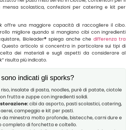
utto nei pasti misti serviti in ciotole, contenitori per il
a mensa scolastica, confezioni per catering e kit per
k offre una maggiore capacità di raccogliere il cibo.
rollo migliore quando si mangiano cibi con ingredienti
acquistare, Bioleader® spiega anche che
differenza tra
Questo articolo si concentra in particolare sui tipi di
 scelta dei materiali e sugli aspetti da considerare al
” risulta più indicato.
 sono indicati gli sporks?
 riso, insalate di pasta, noodles, purè di patate, ciotole
t con frutta e zuppe con ingredienti solidi.
ristorazione:
cibi da asporto, pasti scolastici, catering,
i aerei, campeggio e kit per pasti.
e da minestra molto profonde, bistecche, carni dure e
o completo di forchetta e coltello.