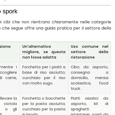
o spork
ei cibi che non rientrano chiaramente nelle categorie
a che segue offre una guida pratica per il settore della
nziona
Un'alternativa
Uso comune nel
migliore, se questa
settore della
non fosse adatta
ristorazione
 mentre i
Forchetta per i piatti a
Cibo da asporto,
ccogliere
base di riso asciutto;
consegna a
di carne,
cucchiaio per il riso
domicilio, mensa
con molto sugo.
scolastica, food
truck.
llevare la
Forchetta o bacchette
Piatti asiatici da
 ciotola
per la pasta asciutta;
asporto, kit di
go o gli
cucchiaio per la pasta
spaghetti
i.
in brodo.
istantanei, pasti da