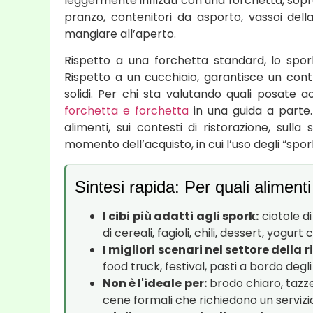
leggermente infilzati con una forchetta, sopratt
pranzo, contenitori da asporto, vassoi dell
mangiare all’aperto.
Rispetto a una forchetta standard, lo spor
Rispetto a un cucchiaio, garantisce un cont
solidi. Per chi sta valutando quali posate 
forchetta e forchetta
in una guida a parte. 
alimenti, sui contesti di ristorazione, sulla
momento dell’acquisto, in cui l’uso degli “spork
Sintesi rapida: Per quali alimenti
I cibi più adatti agli spork:
ciotole di
di cereali, fagioli, chili, dessert, yogur
I migliori scenari nel settore della 
food truck, festival, pasti a bordo degl
Non è l'ideale per:
brodo chiaro, tazz
cene formali che richiedono un servizi