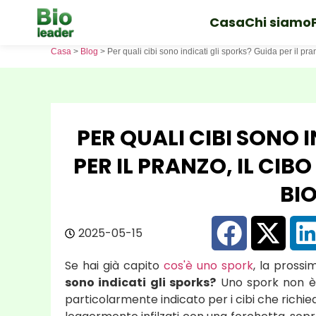
Casa
Chi siamo
Casa
>
Blog
>
Per quali cibi sono indicati gli sporks? Guida per il pra
PER QUALI CIBI SONO 
PER IL PRANZO, IL CIBO
BI
2025-05-15
Se hai già capito
cos'è uno spork
, la pross
sono indicati gli sporks?
Uno spork non è u
particolarmente indicato per i cibi che richie