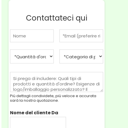
Contattateci qui
N
E
o
m
m
a
e
i
Q
C
*
l
u
a
*
a
t
n
e
M
t
g
e
i
o
s
t
r
s
à
i
Più dettagli condividete, più veloce e accurata
a
d
a
sarà la nostra quotazione.
g
'
d
g
o
i
Nome del cliente Da
i
r
p
o
d
r
*
i
o