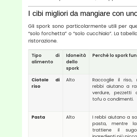
I cibi migliori da mangiare con un
Gli spork sono particolarmente utili per qu
“solo forchetta” o “solo cucchiaio”. La tabell
ristorazione.
Tipo di
Idoneità
Perché lo spork fu
alimento
dello
spork
Ciotole di
Alto
Raccoglie il riso,
riso
rebbi aiutano a ra
verdure, pezzetti 
tofu o condimenti.
Pasta
Alto
I rebbi aiutano a so
pasta, mentre la
trattiene il su
ingredienti più piccol