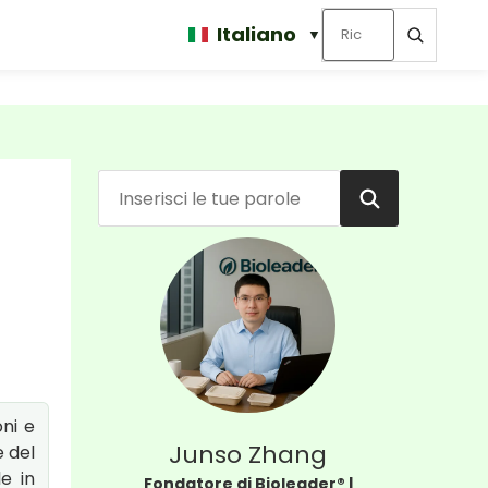
Italiano
ni e
Junso Zhang
e del
e in
Fondatore di Bioleader® |