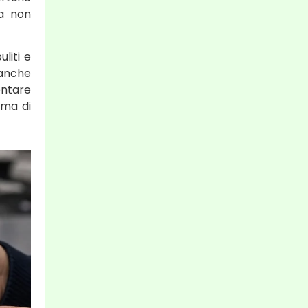
ca non
liti e
ianche
ontare
ima di