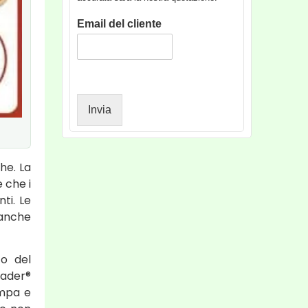
*
t
Email del cliente
t
i
:
*
Invia
he. La
 che i
ti. Le
ianche
to del
eader®
ampa e