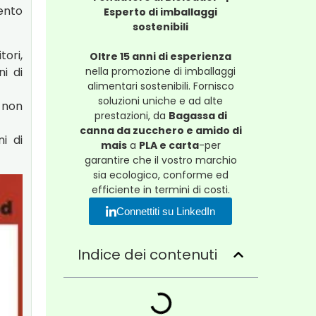
mento
Esperto di imballaggi
sostenibili
tori,
Oltre 15 anni di esperienza
i di
nella promozione di imballaggi
alimentari sostenibili. Fornisco
soluzioni uniche e ad alte
 non
prestazioni, da
Bagassa di
canna da zucchero e amido di
i di
mais
a
PLA e carta
-per
garantire che il vostro marchio
sia ecologico, conforme ed
efficiente in termini di costi.
Connettiti su LinkedIn
Indice dei contenuti