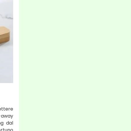
ttere
e-away
ng dal
rtuno