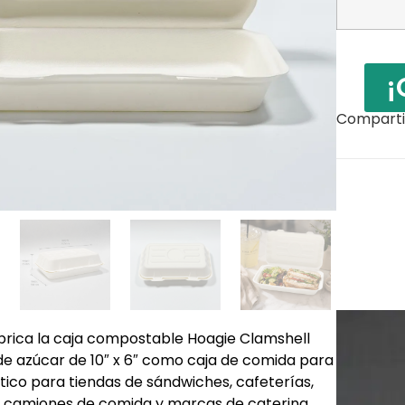
¡
Compartir
abrica la caja compostable Hoagie Clamshell
de azúcar de 10″ x 6″ como caja de comida para
ástico para tiendas de sándwiches, cafeterías,
, camiones de comida y marcas de catering.