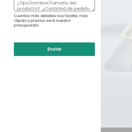
:
n
*
s
Cuantos más detalles nos facilite, más
a
rápido y preciso será nuestro
j
presupuesto.
e
*
Enviar