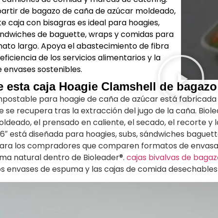
partir de bagazo de caña de azúcar moldeado,
te caja con bisagras es ideal para hoagies,
sándwiches de baguette, wraps y comidas para
mato largo. Apoya el abastecimiento de fibra
eficiencia de los servicios alimentarios y la
e envases sostenibles.
e esta caja Hoagie Clamshell de bagazo
mpostable para hoagie de caña de azúcar está fabricada 
 se recupera tras la extracción del jugo de la caña. Bio
moldeado, el prensado en caliente, el secado, el recorte y
x 6″ está diseñada para hoagies, subs, sándwiches baguett
. Para los compradores que comparen formatos de envasad
ma natural dentro de Bioleader®.
cajas bivalvas de bagaz
los envases de espuma y las cajas de comida desechables