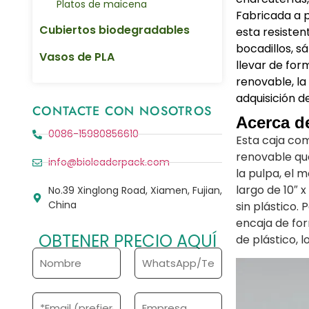
Platos de maicena
Fabricada a 
Cubiertos biodegradables
esta resisten
bocadillos, 
Vasos de PLA
llevar de for
renovable, la 
adquisición d
CONTACTE CON NOSOTROS
Acerca d
0086-15980856610
Esta caja co
renovable que
info@bioleaderpack.com
la pulpa, el 
largo de 10″ 
No.39 Xinglong Road, Xiamen, Fujian,
China
sin plástico
encaja de for
OBTENER PRECIO AQUÍ
de plástico, 
N
T
o
e
m
l
b
é
C
E
r
f