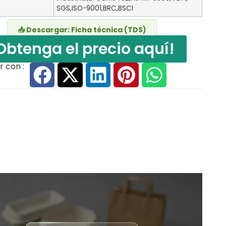
SGS,ISO-9001,BRC,BSCI
📥 Descargar: Ficha técnica (TDS)
Obtenga el precio aquí!
 con :