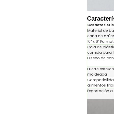
Caracterí
Característi
Material de b
caña de azúc
10″ x 6″ Forma
Caja de plást
comida para l
Diseño de con
Fuerte estruct
moldeada
Compatibilid
alimentos frío
Exportación a 