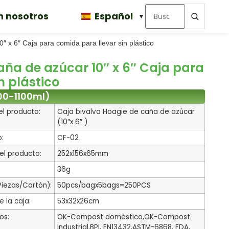
n nosotros
Español
 x 6″ Caja para comida para llevar sin plástico
ña de azúcar 10″ x 6″ Caja para
n plástico
000-1100ml)
l producto:
Caja bivalva Hoagie de caña de azúcar
(10″x 6″ )
o:
CF-02
l producto:
252x156x65mm
36g
iezas/Cartón):
50pcs/bagx5bags=250PCS
 la caja:
53x32x26cm
os:
OK-Compost doméstico,OK-Compost
industrial,BPI, EN13432,ASTM-6868, FDA,