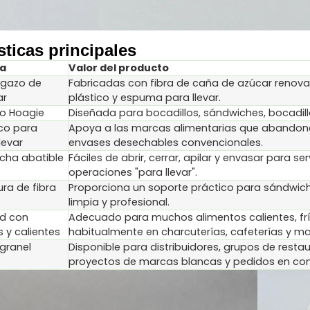
sticas principales
ca
Valor del producto
agazo de
Fabricadas con fibra de caña de azúcar renovab
ar
plástico y espuma para llevar.
to Hoagie
Diseñada para bocadillos, sándwiches, bocadill
ico para
Apoya a las marcas alimentarias que abandonan
levar
envases desechables convencionales.
cha abatible
Fáciles de abrir, cerrar, apilar y envasar para s
operaciones "para llevar".
ura de fibra
Proporciona un soporte práctico para sándwic
limpia y profesional.
ad con
Adecuado para muchos alimentos calientes, frí
s y calientes
habitualmente en charcuterías, cafeterías y ma
granel
Disponible para distribuidores, grupos de resta
proyectos de marcas blancas y pedidos en co