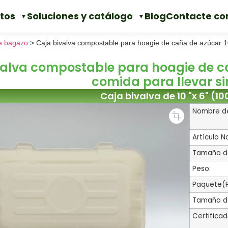
tos
Soluciones y catálogo
Blog
Contacte co
de bagazo
>
Caja bivalva compostable para hoagie de caña de azúcar 10″
valva compostable para hoagie de ca
comida para llevar si
Caja bivalva de 10 "x 6" (1
Nombre de
Artículo N
Tamaño de
Peso:
Paquete(P
Tamaño de
Certificad