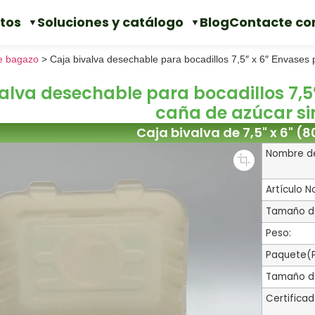
tos
Soluciones y catálogo
Blog
Contacte co
de bagazo
>
Caja bivalva desechable para bocadillos 7,5″ x 6″ Envases
alva desechable para bocadillos 7,5
caña de azúcar si
Caja bivalva de 7,5" x 6" (
Nombre de
Artículo N
Tamaño de
Peso:
Paquete(P
Tamaño de
Certificad