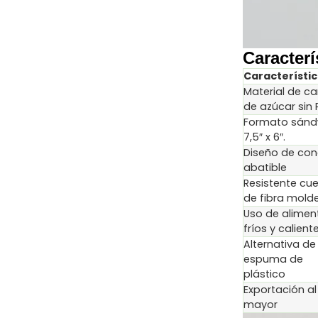
Caracterí
Característi
Material de c
de azúcar sin 
Formato sánd
7,5″ x 6″.
Diseño de co
abatible
Resistente cu
de fibra mol
Uso de alimen
fríos y calient
Alternativa de
espuma de
plástico
Exportación al
mayor