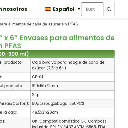
n nosotros
Español
 para alimentos de caña de azúcar sin PFAS
″ x 6″ Envases para alimentos de
n PFAS
800-900 ml)
l producto:
Caja bivalva para hoagie de caña de
azúcar (7,5″ x 6″ )
o:
CF-01
l producto:
190x151x72mm
21g
iezas/Cartón):
50pcs/bagx5bags=250PCS
 la caja:
48,5x31x20cm
os:
OK-Compost doméstico,OK-Compost
industrial,BPI, EN13432,ASTM-6868, FDA,