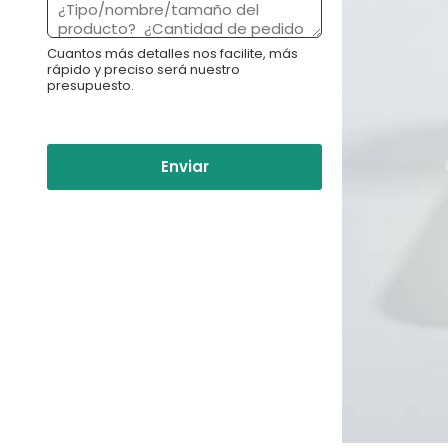
:
n
*
s
Cuantos más detalles nos facilite, más
a
rápido y preciso será nuestro
j
presupuesto.
e
*
Enviar