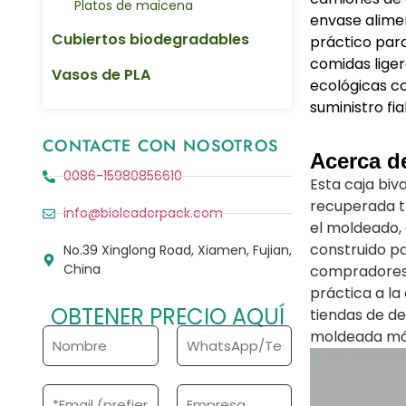
Platos de maicena
envase alimen
Cubiertos biodegradables
práctico par
comidas liger
Vasos de PLA
ecológicas co
suministro fia
CONTACTE CON NOSOTROS
Acerca de
0086-15980856610
Esta caja biv
recuperada tr
info@bioleaderpack.com
el moldeado, 
construido p
No.39 Xinglong Road, Xiamen, Fujian,
China
compradores
práctica a la
OBTENER PRECIO AQUÍ
tiendas de de
N
T
moldeada más 
o
e
m
l
b
é
C
E
r
f