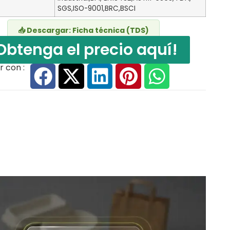
SGS,ISO-9001,BRC,BSCI
📥 Descargar: Ficha técnica (TDS)
Obtenga el precio aquí!
 con :