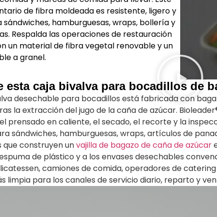
tario de fibra moldeada es resistente, ligero y
a sándwiches, hamburguesas, wraps, bollería y
as. Respalda las operaciones de restauración
n un material de fibra vegetal renovable y un
ble a granel.
 esta caja bivalva para bocadillos de 
alva desechable para bocadillos está fabricada con baga
as la extracción del jugo de la caña de azúcar. Bioleade
el prensado en caliente, el secado, el recorte y la inspecc
ara sándwiches, hamburguesas, wraps, artículos de panad
 que construyen un
vajilla de bagazo de caña de azúcar
e
 espuma de plástico y a los envases desechables convenc
licatessen, camiones de comida, operadores de catering 
limpia para los canales de servicio diario, reparto y ven