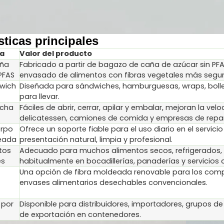
sticas principales
ca
Valor del producto
aña
Fabricado a partir de bagazo de caña de azúcar sin PF
PFAS
envasado de alimentos con fibras vegetales más segu
wich
Diseñada para sándwiches, hamburguesas, wraps, boll
para llevar.
ncha
Fáciles de abrir, cerrar, apilar y embalar, mejoran la vel
delicatessen, camiones de comida y empresas de repar
erpo
Ofrece un soporte fiable para el uso diario en el servi
deada
presentación natural, limpia y profesional.
tos
Adecuado para muchos alimentos secos, refrigerados, 
es
habitualmente en bocadillerías, panaderías y servicios 
Una opción de fibra moldeada renovable para los comp
envases alimentarios desechables convencionales.
 por
Disponible para distribuidores, importadores, grupos d
de exportación en contenedores.