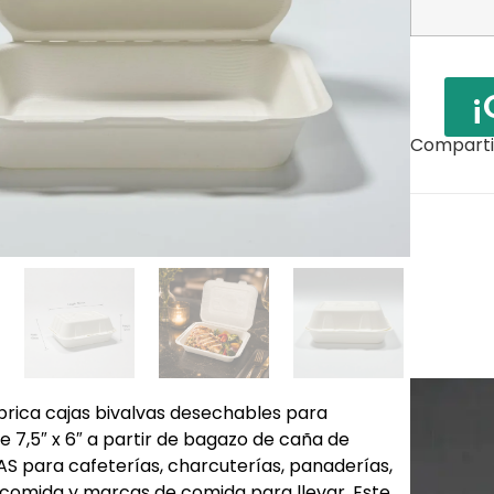
¡
Compartir
brica cajas bivalvas desechables para
 7,5″ x 6″ a partir de bagazo de caña de
AS para cafeterías, charcuterías, panaderías,
comida y marcas de comida para llevar. Este